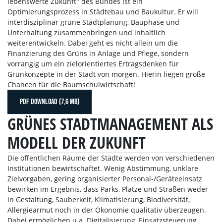
lebenswerte Zukunft" des Bundes ist ein
Optimierungsprozess in Städtebau und Baukultur. Er will
interdisziplinär grüne Stadtplanung, Bauphase und
Unterhaltung zusammenbringen und inhaltlich
weiterentwickeln. Dabei geht es nicht allein um die
Finanzierung des Grüns in Anlage und Pflege, sondern
vorrangig um ein zielorientiertes Ertragsdenken für
Grünkonzepte in der Stadt von morgen. Hierin liegen große
Chancen für die Baumschulwirtschaft!
PDF DOWNLOAD (7,6 MB)
GRÜNES STADTMANAGEMENT ALS
MODELL DER ZUKUNFT
Die öffentlichen Räume der Städte werden von verschiedenen
Institutionen bewirtschaftet. Wenig Abstimmung, unklare
Zielvorgaben, gering organisierter Personal-/Geräteeinsatz
bewirken im Ergebnis, dass Parks, Plätze und Straßen weder
in Gestaltung, Sauberkeit, Klimatisierung, Biodiversität,
Allergiearmut noch in der Ökonomie qualitativ überzeugen.
Dabei ermöglichen u.a. Digitalisierung, Einsatzsteuerung,