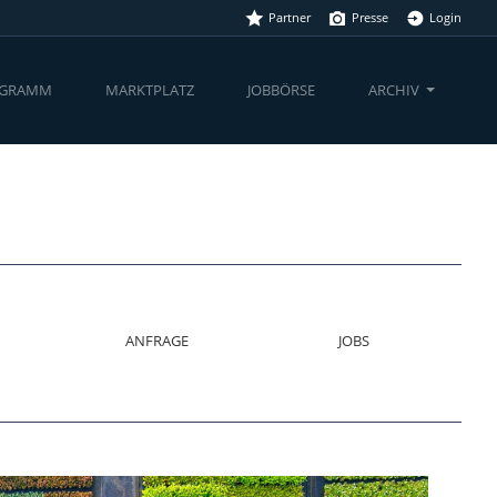
Partner
Presse
Login
(CURRENT)
OGRAMM
MARKTPLATZ
JOBBÖRSE
ARCHIV
ANFRAGE
JOBS