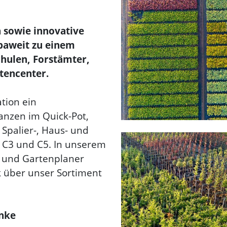
n sowie innovative
aweit zu einem
chulen, Forstämter,
tencenter.
ation ein
anzen im Quick-Pot,
 Spalier-, Haus- und
 C3 und C5. In unserem
 und Gartenplaner
k über unser Sortiment
inke