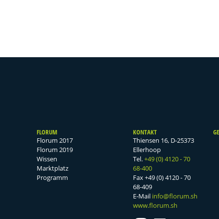
FLORUM
KONTAKT
G
Florum 2017
Thiensen 16, D-25373
Florum 2019
Ellerhoop
Wissen
Tel.
+49 (0) 4120 - 70
Marktplatz
68-400
Programm
Fax +49 (0) 4120 - 70
68-409
E-Mail
info@florum.sh
www.florum.sh