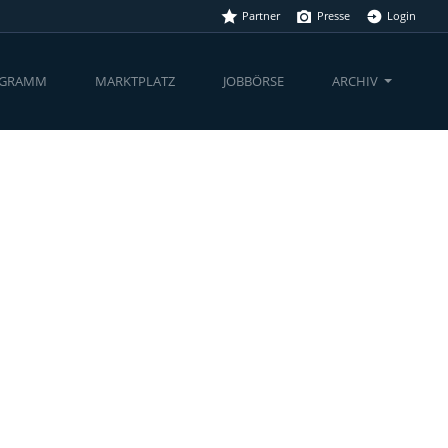
Partner
Presse
Login
(CURRENT)
OGRAMM
MARKTPLATZ
JOBBÖRSE
ARCHIV