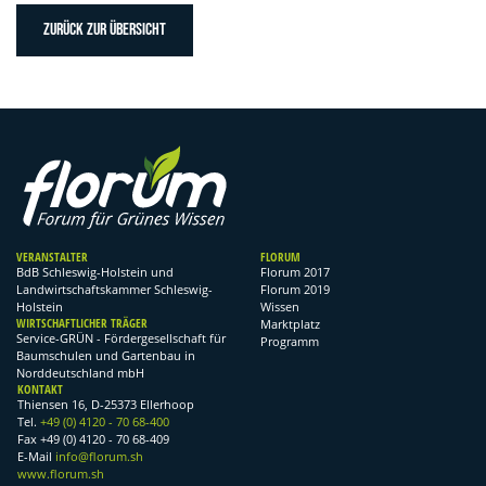
ZURÜCK ZUR ÜBERSICHT
VERANSTALTER
FLORUM
BdB Schleswig-Holstein und
Florum 2017
Landwirtschaftskammer Schleswig-
Florum 2019
Holstein
Wissen
WIRTSCHAFTLICHER TRÄGER
Marktplatz
Service-GRÜN - Fördergesellschaft für
Programm
Baumschulen und Gartenbau in
Norddeutschland mbH
KONTAKT
Thiensen 16, D-25373 Ellerhoop
Tel.
+49 (0) 4120 - 70 68-400
Fax +49 (0) 4120 - 70 68-409
E-Mail
info@florum.sh
www.florum.sh